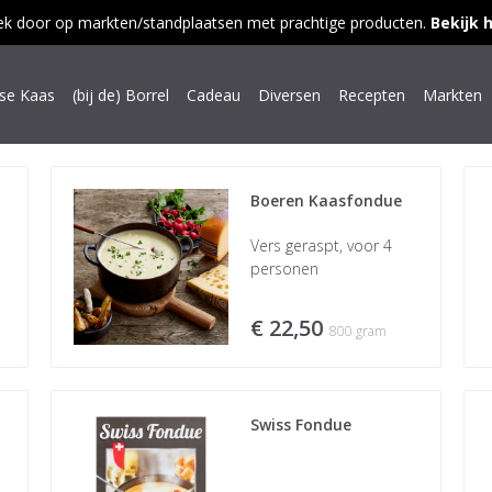
ek door op markten/standplaatsen met prachtige producten.
Bekijk 
dse Kaas
(bij de) Borrel
Cadeau
Diversen
Recepten
Markten
Boeren Kaasfondue
Vers geraspt, voor 4
personen
€ 22,50
800 gram
Swiss Fondue