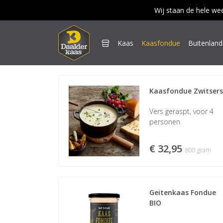
Wij staan de hele we

Kaas
Kaasfondue
Buitenlan
Kaasfondue Zwitsers
Vers geraspt, voor 4
personen
€ 32,95
800 gram
Geitenkaas Fondue 
BIO