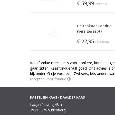
€ 59,99
per stuk
Geitenkaas Fondue 
(vers geraspt)
€ 22,95
800 gram
Kaasfondue is echt iets voor donkere, koude dagen.
gaan zitten. Kaasfondue vult goed. Ons advies is om
bijzonder. Ga je voor echt Zwitsers, iets anders van
recepten voor fondue 
KASTELEIN KAAS - DAALDER KAAS
Laagerfseweg 48 a
3931PG Woudenberg