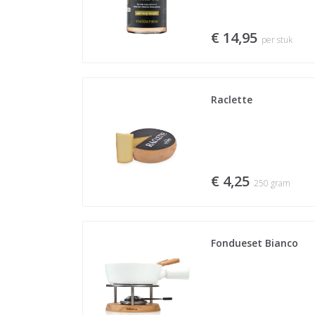
€ 14,95
per stuk
Raclette
€ 4,25
250 gram
Fondueset Bianco