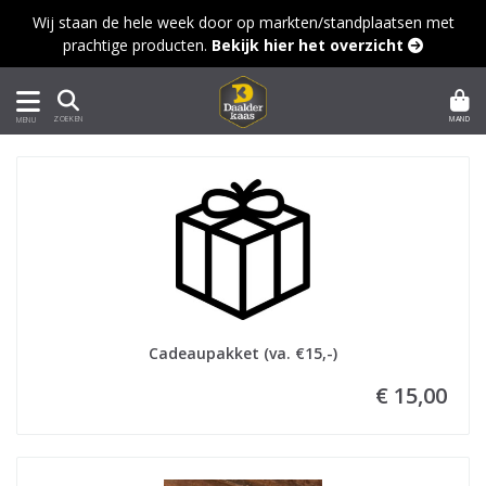
Wij staan de hele week door op markten/standplaatsen met
prachtige producten.
Bekijk hier het overzicht 
MAND
ZOEKEN
MENU
Cadeaupakket (va. €15,-)
€ 15,00