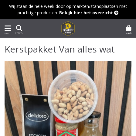
Wij staan de hele week door op markten/standplaatsen met
prachtige producten.
Bekijk hier het overzicht 
MAND
ZOEKEN
MENU
Kerstpakket Van alles wat