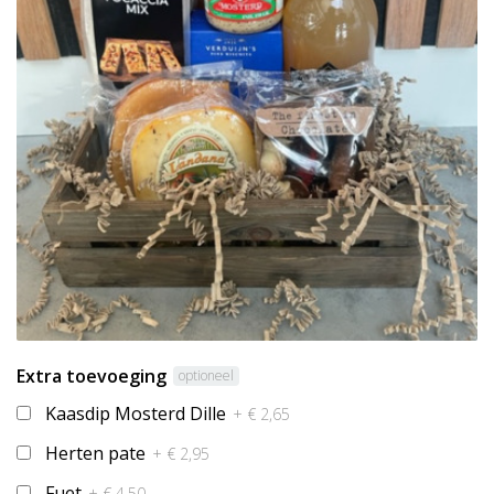
Extra toevoeging
optioneel
Kaasdip Mosterd Dille
+ € 2,65
Herten pate
+ € 2,95
Fuet
+ € 4,50