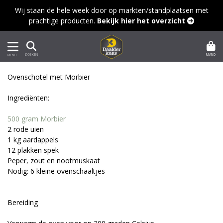
Wij staan de hele week door op markten/standplaatsen met
prachtige producten.
Bekijk hier het overzicht 
MAND
ZOEKEN
MENU
Ovenschotel met Morbier
Ingrediënten:
500 gram Morbier
2 rode uien
1 kg aardappels
12 plakken spek
Peper, zout en nootmuskaat
Nodig: 6 kleine ovenschaaltjes
Bereiding