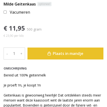
Milde Geitenkaas
optioneel
Vacumeren
€ 11,95
500 gram
€ 23,90 per kilo
Plaats in mandje
–
+
OMSCHRIJVING
Bereid uit 100% geitenmelk
Je proeft ‘m, je koopt ‘m
Geitenkaas is gewoonweg heerlijk! Dat ontdekken steeds meer
mensen want deze kaassoort wint de laatste jaren enorm aan
populariteit. Bovendien is geitenzuivel door de fijnere vet- en