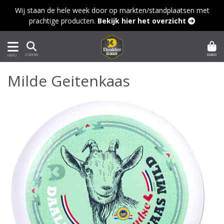
Wij staan de hele week door op markten/standplaatsen met
prachtige producten.
Bekijk hier het overzicht 
MAND
ZOEKEN
MENU
Milde Geitenkaas