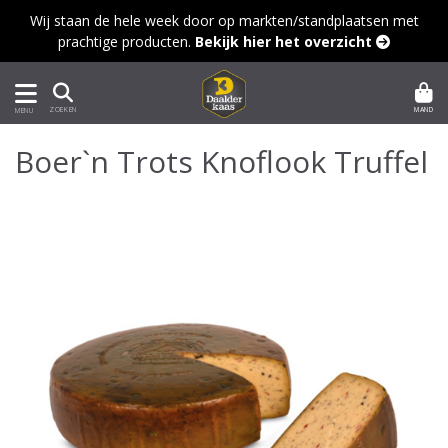
Wij staan de hele week door op markten/standplaatsen met
prachtige producten.
Bekijk hier het overzicht 
MAND
ZOEKEN
MENU
Boer`n Trots Knoflook Truffel