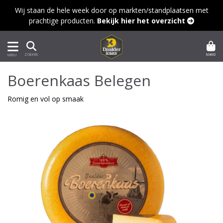
Wij staan de hele week door op markten/standplaatsen met
prachtige producten.
Bekijk hier het overzicht 
MAND
ZOEKEN
MENU
Boerenkaas Belegen
Romig en vol op smaak