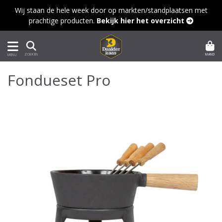
Wij staan de hele week door op markten/standplaatsen met
prachtige producten.
Bekijk hier het overzicht 
MAND
ZOEKEN
MENU
Fondueset Pro