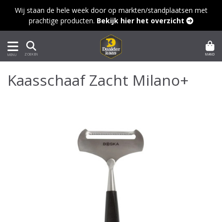
Wij staan de hele week door op markten/standplaatsen met
prachtige producten.
Bekijk hier het overzicht 
MAND
ZOEKEN
MENU
Kaasschaaf Zacht Milano+