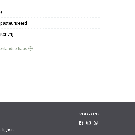
oe
pasteuriseerd
utenvrij
itenlandse kaas
E
VOLG ONS
eiligheid