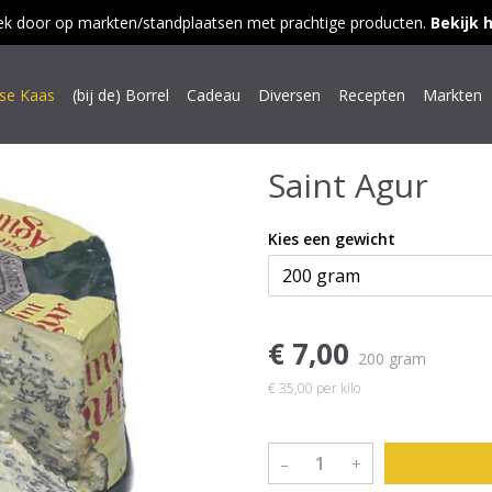
ek door op markten/standplaatsen met prachtige producten.
Bekijk 
dse Kaas
(bij de) Borrel
Cadeau
Diversen
Recepten
Markten
Saint Agur
Kies een gewicht
€ 7,00
200 gram
€ 35,00 per kilo
–
+