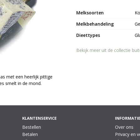
Melksoorten
K
Melkbehandeling
Ge
Dieettypes
Gl
Bekijk meer uit de collectie bu
s met een heerlijk pittige
es smelt in de mond.
KLANTENSERVICE
INFORMATI
Bestellen
Over ons
Betalen
Privacy en v