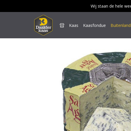
Wij staan de hele we

Kaas
Kaasfondue
Buitenlan