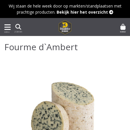
Wij staan de hele week door op markten/standplaatsen met
prachtige producten.
Bekijk hier het overzicht 
MAND
ZOEKEN
MENU
Fourme d`Ambert