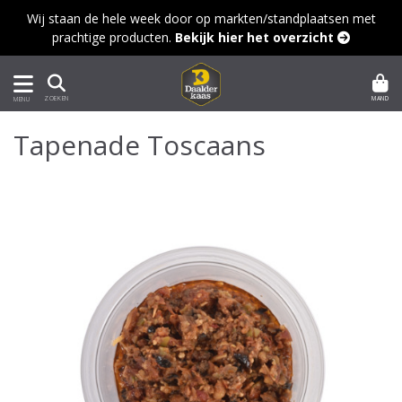
Wij staan de hele week door op markten/standplaatsen met
prachtige producten.
Bekijk hier het overzicht 
MAND
ZOEKEN
MENU
Tapenade Toscaans