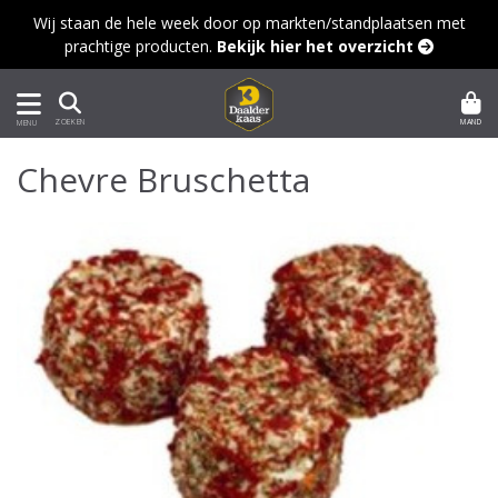
Wij staan de hele week door op markten/standplaatsen met
prachtige producten.
Bekijk hier het overzicht 
MAND
ZOEKEN
MENU
Chevre Bruschetta